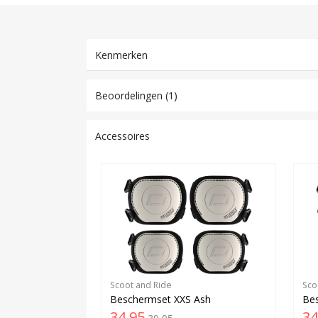
Kenmerken
Beoordelingen (1)
Accessoires
Scoot and Ride
Sco
Beschermset XXS Ash
Be
34,95
34