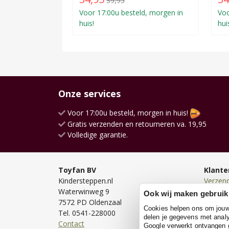
39,95
Voor 17:00u besteld, morgen in
Voo
huis!
hui
Onze services
Voor 17:00u besteld, morgen in huis!
Gratis verzenden en retourneren va. 19,95
Volledige garantie.
Toyfan BV
Klante
Kindersteppen.nl
Verzen
Waterwinweg 9
Bezorg
Ook wij maken gebruik
7572 PD Oldenzaal
Bestell
Cookies helpen ons om jouw e
Tel. 0541-228000
Betale
delen je gegevens met analy
Contact
Retour
Google verwerkt ontvangen