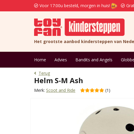
Voor 17:00u besteld, morgen in huis!
Grat
Het grootste aanbod kindersteppen van Nede
Home
Advies
Bandits and Angels
Globbe
Terug
Helm S-M Ash
Merk:
Scoot and Ride
(1)