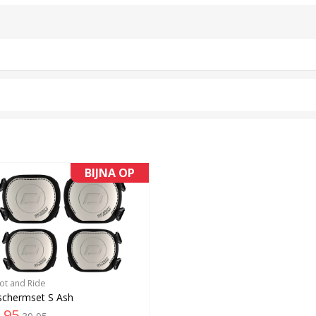
BIJNA OP
ot and Ride
schermset S Ash
,95