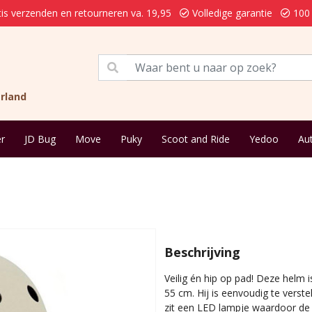
is verzenden en retourneren va. 19,95
Volledige garantie
100 
rland
r
JD Bug
Move
Puky
Scoot and Ride
Yedoo
Au
Beschrijving
Veilig én hip op pad! Deze helm
55 cm. Hij is eenvoudig te verst
zit een LED lampje waardoor de k