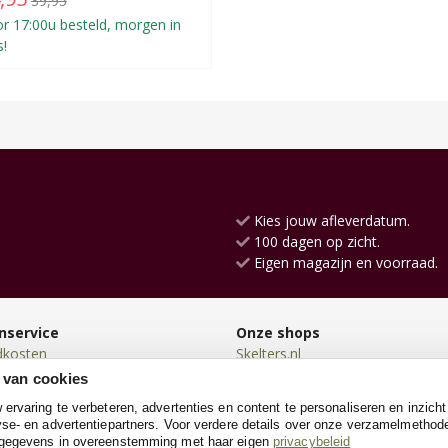
39,95
r 17:00u besteld, morgen in
s!
Kies jouw afleverdatum.
100 dagen op zicht.
Eigen magazijn en voorraad.
nservice
Onze shops
dkosten
Skelters.nl
en
Loopfietsen.nl
 van cookies
en
Loopauto.nl
rvaring te verbeteren, advertenties en content te personaliseren en inzicht
n
TrampolineXL.nl
se- en advertentiepartners. Voor verdere details over onze verzamelmethod
neren
Poppenwagen.nl
 gegevens in overeenstemming met haar eigen
privacybeleid