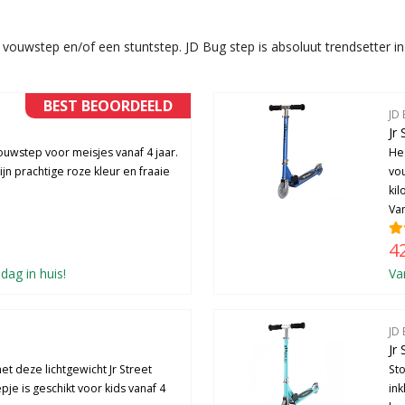
 vouwstep en/of een stuntstep. JD Bug step is absoluut trendsetter i
BEST BEOORDEELD
JD
Jr
ouwstep voor meisjes vanaf 4 jaar.
Hee
ijn prachtige roze kleur en fraaie
vou
kil
Van
4
dag in huis!
Va
JD
Jr 
t deze lichtgewicht Jr Street
St
je is geschikt voor kids vanaf 4
in