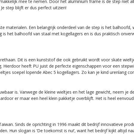
akkelijk mee te nemen. Door het aluminium frame is de step niet alle
e step blijft er dus perfect uitzien!
te materialen. Een belangrijk onderdeel van de step is het balhoofd, w
D Bug is het balhoofd van staal met kogellagers en is dus praktisch onv
ethaan. Dit is een kunststof die ook gebruikt wordt voor skate wieltje
g. Hierdoor heeft PU juist de perfecte eigenschappen voor een stepwielt
tjes soepel lopende Abec 5 kogellagers. Zo kan je kind urenlang com
ouwbaar is. Vanwege de kleine wieltjes en het lage gewicht, neem je
aardoor er maar een heel klein pakketje overblijft. Het is heel eenvo
wan. Sinds de oprichting in 1996 maakt dit bedrijf innovatieve producte
den. Hun slogan is ‘De toekomst is nu!’, want het bedrijf kijkt altijd 