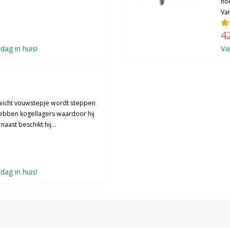
hoo
Van
4
dag in huis!
Va
ewicht vouwstepje wordt steppen
hebben kogellagers waardoor hij
aast beschikt hij...
dag in huis!