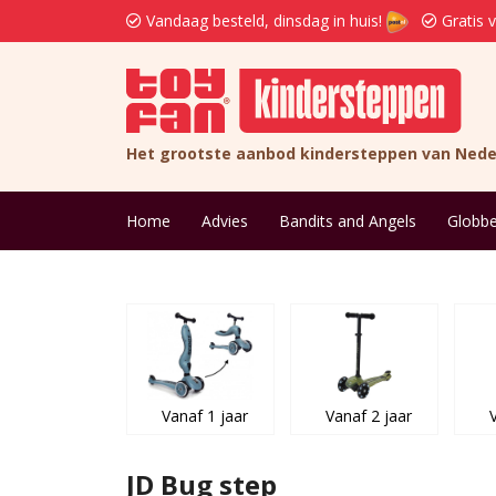
Vandaag besteld, dinsdag in huis!
Gratis 
Het grootste aanbod kindersteppen van Nede
Home
Advies
Bandits and Angels
Globbe
Vanaf 1 jaar
Vanaf 2 jaar
JD Bug step