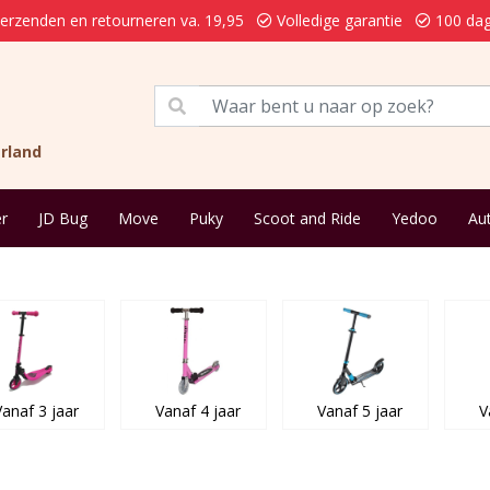
verzenden en retourneren va. 19,95
Volledige garantie
100 dag
rland
r
JD Bug
Move
Puky
Scoot and Ride
Yedoo
Au
Vanaf 3 jaar
Vanaf 4 jaar
Vanaf 5 jaar
V