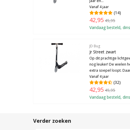
jaar en...
Vanaf 4 jaar
(14)
42,95
49,95
Vandaag besteld, dins
JD Bug
Jr Street zwart
Op dit prachtige lichtg
nog leuker! De wielen 
extra soepel loopt. Daarn
Vanaf 4 jaar
(32)
42,95
49,95
Vandaag besteld, dins
Verder zoeken