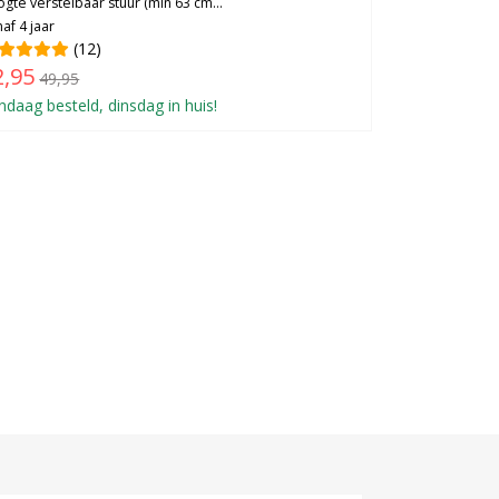
gte verstelbaar stuur (min 63 cm...
af 4 jaar
(12)
2,95
49,95
ndaag besteld, dinsdag in huis!