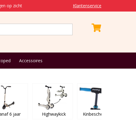
en op zicht
Klantenservice
toped
Accessoires
anaf 6 jaar
Highwaykick
Kinbeschermers