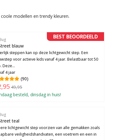
n coole modellen en trendy kleuren.
BEST BEOORDEELD
 Bug
 Street blauw
rlijk steppen kan op deze lichtgewicht step. Een
wstep voor actieve kids vanaf 4 jaar. Belastbaar tot 50
o. Deze...
af 4 jaar
(90)
2,95
49,95
ndaag besteld, dinsdag in huis!
 Bug
Street teal
oere lichtgewicht step voorzien van alle gemakken zoals
klapbare veiligheidshandvaten, een voetrem en een in