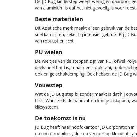
De JD Bug kinderstep weegt weinig en daardoor gem
van aluminium is dat het niet gevoelig is voor roest. J
Beste materialen
Dit Aziatische merk maakt alleen gebruik van de bes
snel kan slijten, zeker bij intensief gebruik. Bij J
van robuust en licht.
PU wielen
De wieltjes van de steppen zijn van PU, ofwel Polyur
deels heel hard is, maar deels ook taai, rubberachti
ook enige schokdemping. Ook hebben de JD Bug wiel
Vouwstep
Wat de JD Bug step bijzonder maakt is dat hij opv
fiets. Want zelfs de handvatten kan je inklappen, w
kliksysteem.
De toekomst is nu
JD Bug heeft haar hoofdkantoor JD Corporation in Tai
op micro mobiliteit, dus op vervoer op kleine afstan