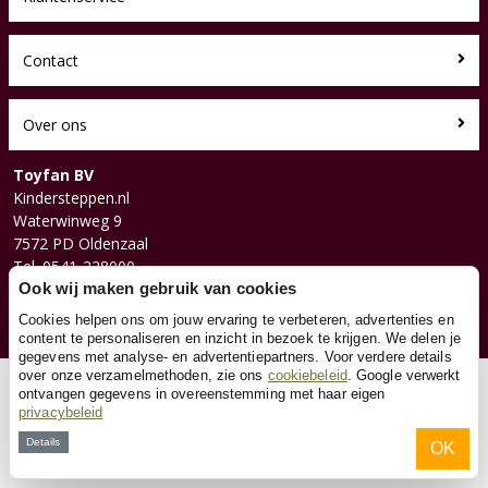
Contact
Over ons
Toyfan BV
Kindersteppen.nl
Waterwinweg 9
7572 PD Oldenzaal
Tel. 0541-228000
Facebook
Ook wij maken gebruik van cookies
Instagram
Cookies helpen ons om jouw ervaring te verbeteren, advertenties en
content te personaliseren en inzicht in bezoek te krijgen. We delen je
gegevens met analyse- en advertentiepartners. Voor verdere details
over onze verzamelmethoden, zie ons
cookiebeleid
. Google verwerkt
© 2026 Toyfan BV
ontvangen gegevens in overeenstemming met haar eigen
privacybeleid
Algemene voorwaarden
Disclaimer
Privacy
Cookies
Details
OK