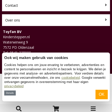
Contact
Over ons
Toyfan BV
Kindersteppen.nl
Waterwinweg 9
7572 PD Oldenzaal
Tel. 0541-228000
Facebook
Ook wij maken gebruik van cookies
Instagram
Cookies helpen ons om jouw ervaring te verbeteren, advertenties en
content te personaliseren en inzicht in bezoek te krijgen. We delen je
gegevens met analyse- en advertentiepartners. Voor verdere details
over onze verzamelmethoden, zie ons
cookiebeleid
. Google verwerkt
© 2026 Toyfan BV
ontvangen gegevens in overeenstemming met haar eigen
privacybeleid
Algemene voorwaarden
Disclaimer
Privacy
Cookies
Details
OK